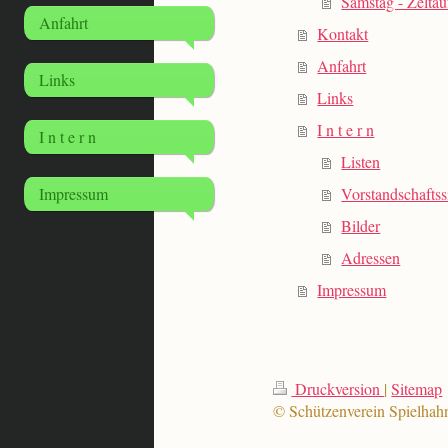
Samstag - Zelta
Anfahrt
Kontakt
Anfahrt
Links
Links
I n t e r n
I n t e r n
Listen
Impressum
Vorstandschaftss
Bilder
Adressen
Impressum
Druckversion
|
Sitemap
© Schützenverein Spielhah