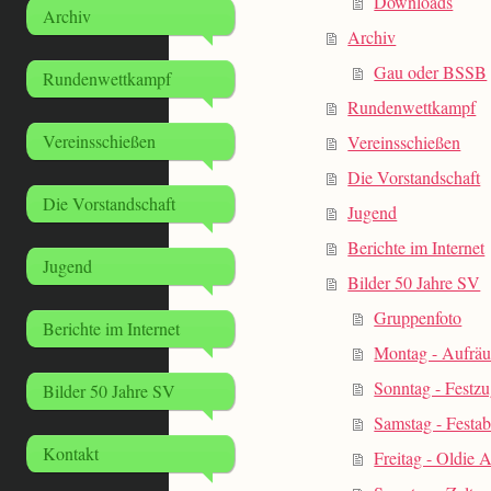
Downloads
Archiv
Archiv
Gau oder BSSB
Rundenwettkampf
Rundenwettkampf
Vereinsschießen
Vereinsschießen
Die Vorstandschaft
Die Vorstandschaft
Jugend
Berichte im Internet
Jugend
Bilder 50 Jahre SV
Gruppenfoto
Berichte im Internet
Montag - Aufrä
Sonntag - Festz
Bilder 50 Jahre SV
Samstag - Festa
Kontakt
Freitag - Oldie 