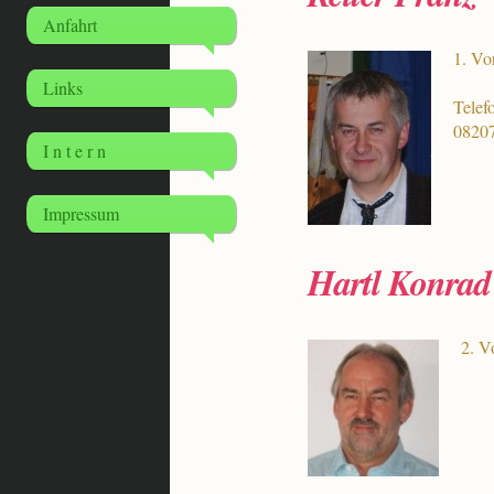
Anfahrt
1. Vo
Links
Telef
0820
I n t e r n
Impressum
Hartl Konrad
2. V