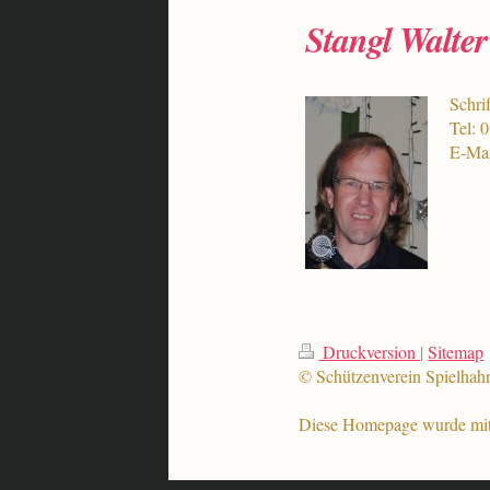
Stangl Walter
Schri
Tel: 
E-Mai
Druckversion
|
Sitemap
© Schützenverein Spielhah
Diese Homepage wurde mi