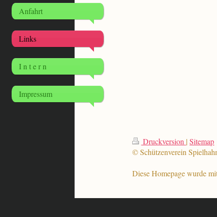
Anfahrt
Links
I n t e r n
Impressum
Druckversion
|
Sitemap
© Schützenverein Spielhah
Diese Homepage wurde mi